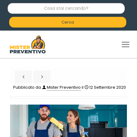
C
o
s
a
s
t
a
i
c
e
r
c
a
n
d
Pubblicato da
Mister Preventivo
il
12 Settembre 2020
o
?