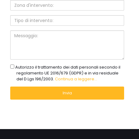
Zona
d'intervento:
Tipo
di
intervento:
Messaggio:
gdpr
Autorizzo il trattamento dei dati personali secondo il
regolamento UE 2016/679 (GDPR) e in via residuale
del D.Lgs 196/2003.
Continua a leggere...