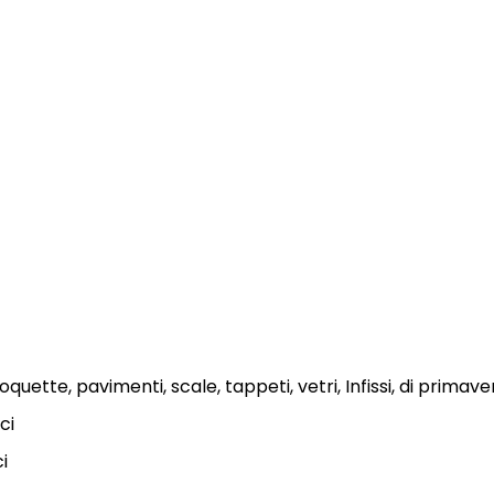
quette, pavimenti, scale, tappeti, vetri, Infissi, di primave
ci
ci