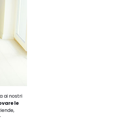
 ai nostri
ovare le
ziende,
r