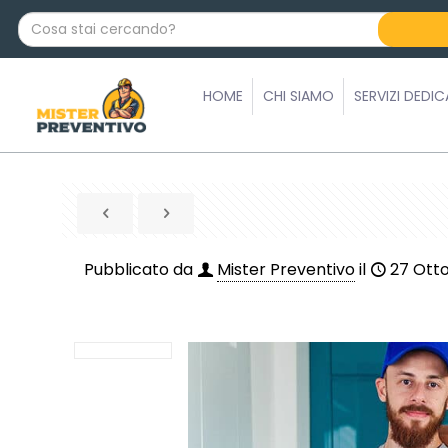
C
o
s
a
HOME
CHI SIAMO
SERVIZI DEDIC
s
t
a
i
c
e
r
Pubblicato da
Mister Preventivo
il
27 Ott
c
a
n
d
o
?