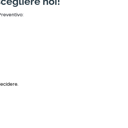
cegliere noi!
Preventivo:
decidere.