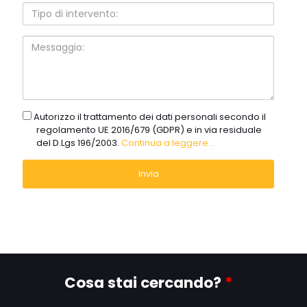
Tipo
di
intervento:
Messaggio:
gdpr
Autorizzo il trattamento dei dati personali secondo il
regolamento UE 2016/679 (GDPR) e in via residuale
del D.Lgs 196/2003.
Continua a leggere...
Cosa stai cercando?
*