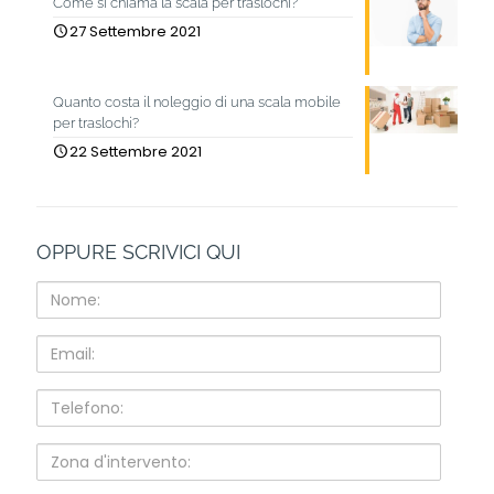
Come si chiama la scala per traslochi?
27 Settembre 2021
Quanto costa il noleggio di una scala mobile
per traslochi?
22 Settembre 2021
OPPURE SCRIVICI QUI
Nome:
Email:
Telefono:
Zona
d'intervento: