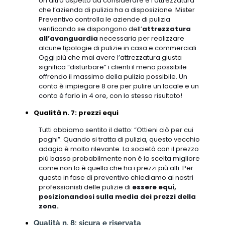
Un altro aspetto da considerare è l’attrezzatura
che l’azienda di pulizia ha a disposizione. Mister
Preventivo controlla le aziende di pulizia
verificando se dispongono dell’
attrezzatura
all’avanguardia
necessaria per realizzare
alcune tipologie di pulizie in casa e commerciali.
Oggi più che mai avere l’attrezzatura giusta
significa “disturbare” i clienti il meno possibile
offrendo il massimo della pulizia possibile. Un
conto è impiegare 8 ore per pulire un locale e un
conto è farlo in 4 ore, con lo stesso risultato!
Qualità n. 7: prezzi equi
Tutti abbiamo sentito il detto: “Ottieni ciò per cui
paghi”. Quando si tratta di pulizia, questo vecchio
adagio è molto rilevante. La società con il prezzo
più basso probabilmente non è la scelta migliore
come non lo è quella che ha i prezzi più alti. Per
questo in fase di preventivo chiediamo ai nostri
professionisti delle pulizie di
essere equi,
posizionandosi sulla media dei prezzi della
zona.
Qualità n. 8: sicura e riservata