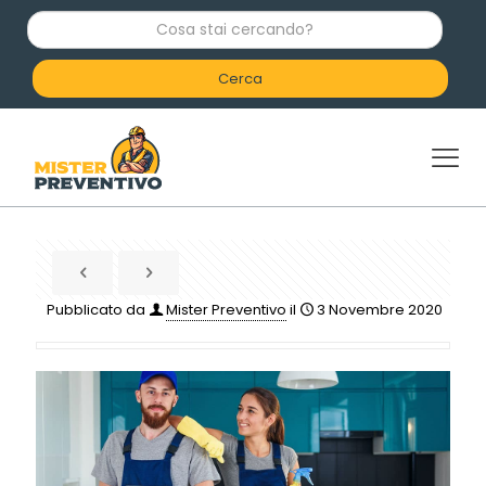
C
o
s
a
s
t
a
i
c
e
r
c
a
n
d
Pubblicato da
Mister Preventivo
il
3 Novembre 2020
o
?