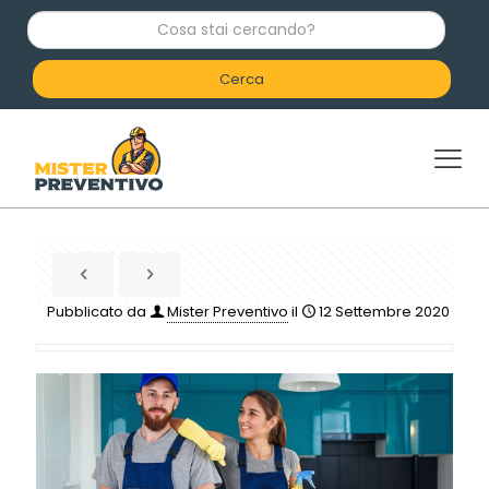
C
o
s
a
s
t
a
i
c
e
r
c
a
n
d
Pubblicato da
Mister Preventivo
il
12 Settembre 2020
o
?