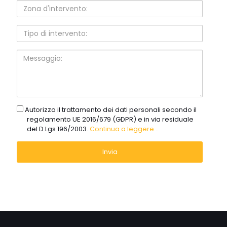
Zona
d'intervento:
Tipo
di
intervento:
Messaggio:
gdpr
Autorizzo il trattamento dei dati personali secondo il
regolamento UE 2016/679 (GDPR) e in via residuale
del D.Lgs 196/2003.
Continua a leggere...