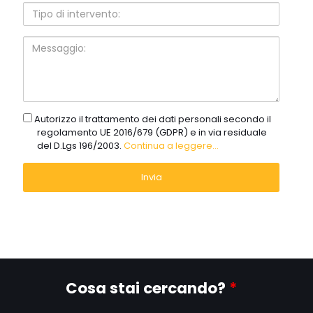
Tipo
di
intervento:
Messaggio:
gdpr
Autorizzo il trattamento dei dati personali secondo il
regolamento UE 2016/679 (GDPR) e in via residuale
del D.Lgs 196/2003.
Continua a leggere...
Cosa stai cercando?
*