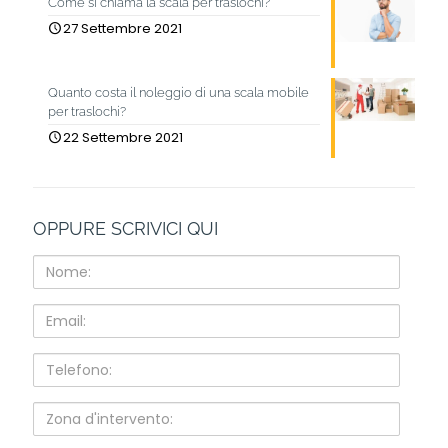
Come si chiama la scala per traslochi?
27 Settembre 2021
Quanto costa il noleggio di una scala mobile
per traslochi?
22 Settembre 2021
OPPURE SCRIVICI QUI
Nome:
Email:
Telefono:
Zona
d'intervento: