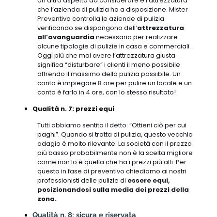
Un altro aspetto da considerare è l’attrezzatura
che l’azienda di pulizia ha a disposizione. Mister
Preventivo controlla le aziende di pulizia
verificando se dispongono dell’
attrezzatura
all’avanguardia
necessaria per realizzare
alcune tipologie di pulizie in casa e commerciali.
Oggi più che mai avere l’attrezzatura giusta
significa “disturbare” i clienti il meno possibile
offrendo il massimo della pulizia possibile. Un
conto è impiegare 8 ore per pulire un locale e un
conto è farlo in 4 ore, con lo stesso risultato!
Qualità n. 7: prezzi equi
Tutti abbiamo sentito il detto: “Ottieni ciò per cui
paghi”. Quando si tratta di pulizia, questo vecchio
adagio è molto rilevante. La società con il prezzo
più basso probabilmente non è la scelta migliore
come non lo è quella che ha i prezzi più alti. Per
questo in fase di preventivo chiediamo ai nostri
professionisti delle pulizie di
essere equi,
posizionandosi sulla media dei prezzi della
zona.
Qualità n. 8: sicura e riservata