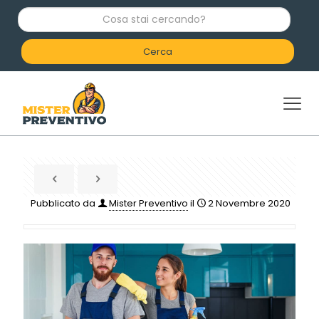
C
o
s
a
s
t
a
i
c
e
r
c
a
n
d
Pubblicato da
Mister Preventivo
il
2 Novembre 2020
o
?