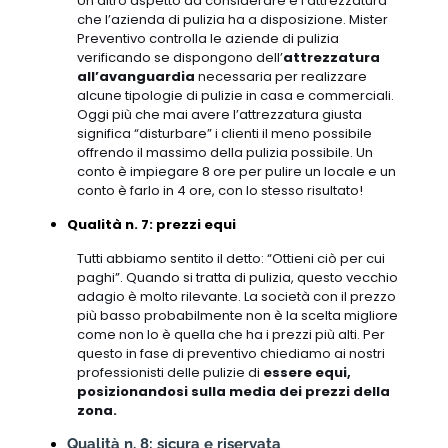
Un altro aspetto da considerare è l’attrezzatura
che l’azienda di pulizia ha a disposizione. Mister
Preventivo controlla le aziende di pulizia
verificando se dispongono dell’
attrezzatura
all’avanguardia
necessaria per realizzare
alcune tipologie di pulizie in casa e commerciali.
Oggi più che mai avere l’attrezzatura giusta
significa “disturbare” i clienti il meno possibile
offrendo il massimo della pulizia possibile. Un
conto è impiegare 8 ore per pulire un locale e un
conto è farlo in 4 ore, con lo stesso risultato!
Qualità n. 7: prezzi equi
Tutti abbiamo sentito il detto: “Ottieni ciò per cui
paghi”. Quando si tratta di pulizia, questo vecchio
adagio è molto rilevante. La società con il prezzo
più basso probabilmente non è la scelta migliore
come non lo è quella che ha i prezzi più alti. Per
questo in fase di preventivo chiediamo ai nostri
professionisti delle pulizie di
essere equi,
posizionandosi sulla media dei prezzi della
zona.
Qualità n. 8: sicura e riservata