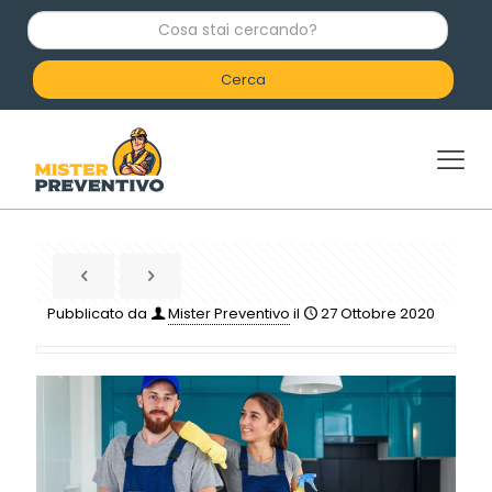
C
o
s
a
s
t
a
i
c
e
r
c
a
n
d
Pubblicato da
Mister Preventivo
il
27 Ottobre 2020
o
?