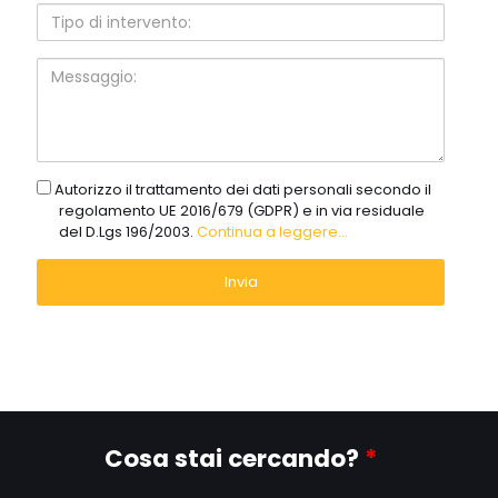
Tipo
di
intervento:
Messaggio:
gdpr
Autorizzo il trattamento dei dati personali secondo il
regolamento UE 2016/679 (GDPR) e in via residuale
del D.Lgs 196/2003.
Continua a leggere...
Cosa stai cercando?
*