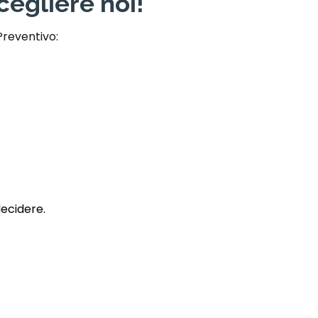
egliere noi!
Preventivo:
decidere.