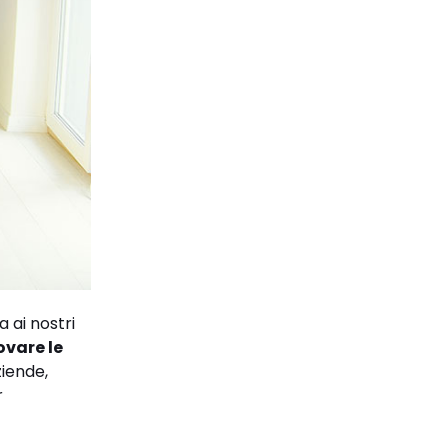
 ai nostri
ovare le
ziende,
r