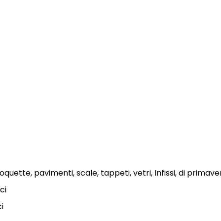
quette, pavimenti, scale, tappeti, vetri, Infissi, di primave
ci
ci