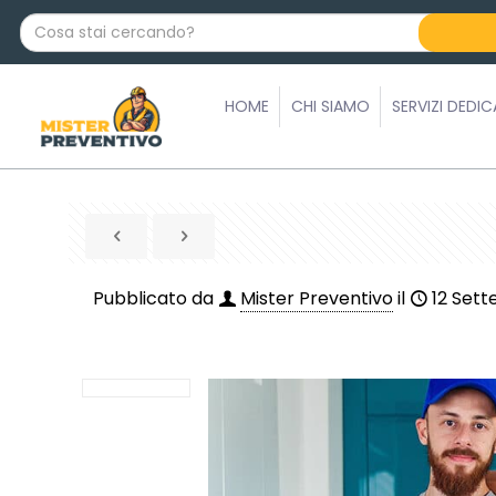
C
o
s
a
HOME
CHI SIAMO
SERVIZI DEDIC
s
t
a
i
c
e
r
Pubblicato da
Mister Preventivo
il
12 Set
c
a
n
d
o
?