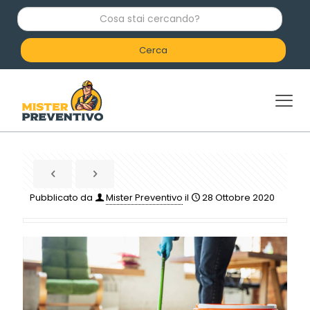
C
o
s
a
s
t
a
i
c
e
r
c
a
n
d
Pubblicato da
Mister Preventivo
il
28 Ottobre 2020
o
?