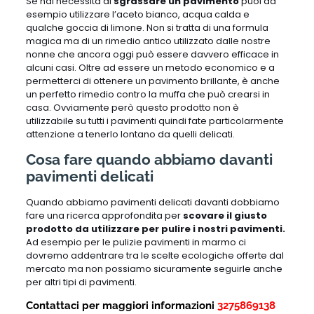
Se hai necessità di
sgrassare un pavimento
puoi ad
esempio utilizzare l’aceto bianco, acqua calda e
qualche goccia di limone. Non si tratta di una formula
magica ma di un rimedio antico utilizzato dalle nostre
nonne che ancora oggi può essere davvero efficace in
alcuni casi. Oltre ad essere un metodo economico e a
permetterci di ottenere un pavimento brillante, è anche
un perfetto rimedio contro la muffa che può crearsi in
casa. Ovviamente però questo prodotto non è
utilizzabile su tutti i pavimenti quindi fate particolarmente
attenzione a tenerlo lontano da quelli delicati.
Cosa fare quando abbiamo davanti
pavimenti delicati
Quando abbiamo pavimenti delicati davanti dobbiamo
fare una ricerca approfondita per
scovare il giusto
prodotto da utilizzare per pulire i nostri pavimenti.
Ad esempio per le pulizie pavimenti in marmo ci
dovremo addentrare tra le scelte ecologiche offerte dal
mercato ma non possiamo sicuramente seguirle anche
per altri tipi di pavimenti.
Contattaci per maggiori informazioni
3275869138