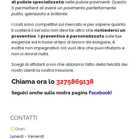
di pulizie specializzata
nelle pulizie pavimenti. Q
uesto
ti permetterà di avere un pavimento perfettamente
pulito, igienizzato e brillante
.
I costi sono competitivi sul mercato e per sapere quanto
ti costerà il servizio non devi far altro che
richiederci un
preventivo
. Il
preventivo è personalizzato
sulle tue
esigenze ed in base al tipo di lavoro da eseguire, è
inoltre non impegnativo ciò vuol dire che puoi rifiutarlo e
non ci dovrai nulla.
Scegli di affidarti a noi che abbiamo fatto della felicità dei
nostri clienti la nostra missione.
Chiama ora lo
3275869138
Seguici anche sulla nostra pagina
Facebook
!
CONTATTI
Orari:
Lunedì - Venerdì