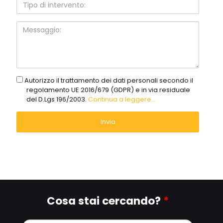
Tipo
di
intervento:
Messaggio:
gdpr
Autorizzo il trattamento dei dati personali secondo il
regolamento UE 2016/679 (GDPR) e in via residuale
del D.Lgs 196/2003.
Continua a leggere...
Cosa stai cercando?
*