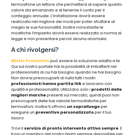
termosifone un lettore che permetterà di sapere quanto
calore sta emanando e di tenerne il conto per il
conteggio annuale. L’installazione dovrà essere
realizzata nel migliore dei modi per poter sfruttare al
meglio le sue funzionalità. Inoltre nonostante le
modifiche l’impianto dovrà essere realizzato a norma di
legge e non presentare perciò alcuna anomalia.
A chi rivolgersi?
Mister Preventivo
può essere la soluzione adatta a te.
Qui sul nostro portale hai la possibilità di imbatterti nel
professionista di cui hai bisogno quando ne hai bisogno.
Non dovrai preoccuparti di nulla tutti i nostri
professionisti hanno partita IVA
e lavorano con
qualità e professionalità. Utilizzano solo i
prodotti delle
migliori marche
presenti sul mercato, quindi puoi non
preoccuparti delle tue valvole termostatiche per
termosifoni. Inoltre ti offrono
un sopralluogo
per
eseguire un
preventivo personalizzato
per il tuo
lavoro.
Trovi il
servizio di pronto intervento attivo sempre
. E
trovi un membro del nostro team sempre disponibile per