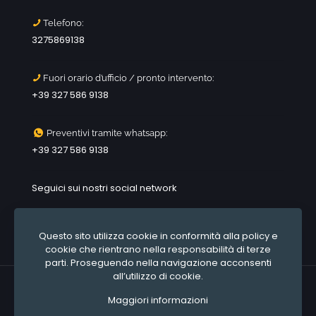
Telefono:
3275869138
Fuori orario d’ufficio / pronto intervento:
+39 327 586 9138
Preventivi tramite whatsapp:
+39 327 586 9138
Seguici sui nostri social network
Questo sito utilizza cookie in conformità alla policy e
cookie che rientrano nella responsabilità di terze
parti. Proseguendo nella navigazione acconsenti
all’utilizzo di cookie.
© 2020 All rights reserved
misterpreventivo.it
Sito e
Maggiori informazioni
posizionamento realizzato dall'Agenzia web Milano