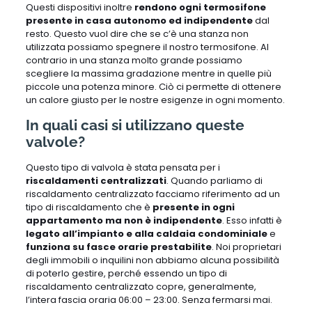
Questi dispositivi inoltre
rendono ogni termosifone
presente in casa autonomo ed indipendente
dal
resto. Questo vuol dire che se c’è una stanza non
utilizzata possiamo spegnere il nostro termosifone. Al
contrario in una stanza molto grande possiamo
scegliere la massima gradazione mentre in quelle più
piccole una potenza minore. Ciò ci permette di ottenere
un calore giusto per le nostre esigenze in ogni momento.
In quali casi si utilizzano queste
valvole?
Questo tipo di valvola è stata pensata per i
riscaldamenti centralizzati
. Quando parliamo di
riscaldamento centralizzato facciamo riferimento ad un
tipo di riscaldamento che è
presente in ogni
appartamento ma non è indipendente
. Esso infatti è
legato all’impianto e alla caldaia
condominiale
e
funziona su fasce orarie prestabilite
. Noi proprietari
degli immobili o inquilini non abbiamo alcuna possibilità
di poterlo gestire, perché essendo un tipo di
riscaldamento centralizzato copre, generalmente,
l’intera fascia oraria 06:00 – 23:00. Senza fermarsi mai.