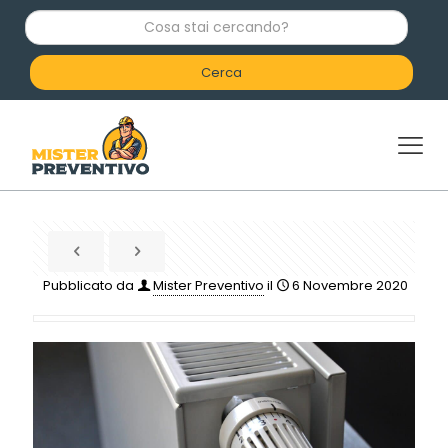
C
o
s
a
s
t
a
i
c
e
r
c
a
n
d
Pubblicato da
Mister Preventivo
il
6 Novembre 2020
o
?