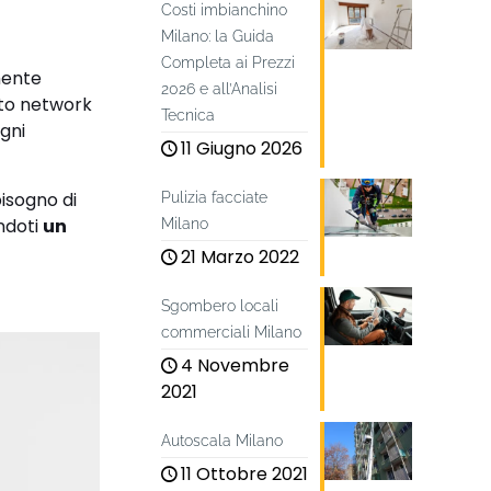
Costi imbianchino
Milano: la Guida
Completa ai Prezzi
mente
2026 e all’Analisi
esto network
Tecnica
ogni
11 Giugno 2026
bisogno di
Pulizia facciate
endoti
un
Milano
21 Marzo 2022
Sgombero locali
commerciali Milano
4 Novembre
2021
Autoscala Milano
11 Ottobre 2021