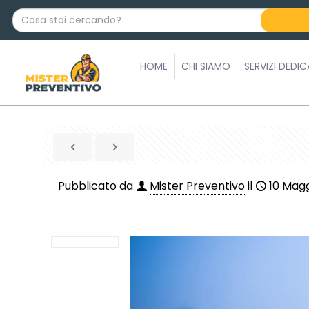
C
o
s
a
HOME
CHI SIAMO
SERVIZI DEDIC
s
t
a
i
c
e
r
Pubblicato da
Mister Preventivo
il
10 Magg
c
a
n
d
o
?