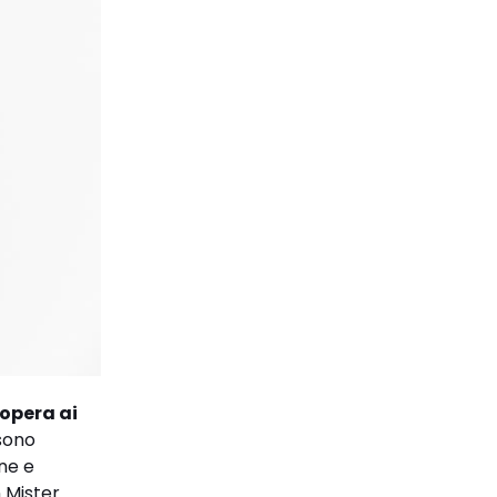
 opera ai
ssono
ne e
n Mister