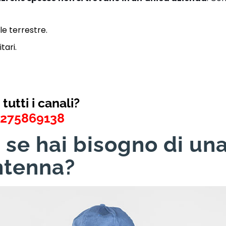
e terrestre.
tari.
tutti i canali?
3275869138
 se hai bisogno di un
antenna?