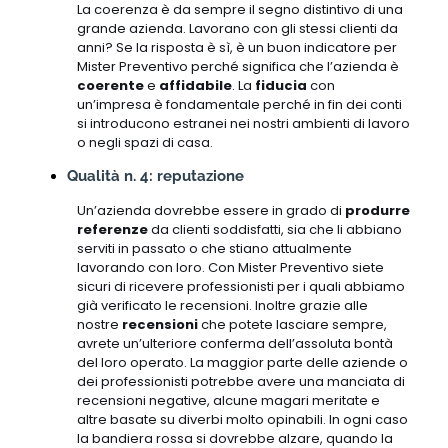
La coerenza è da sempre il segno distintivo di una
grande azienda. Lavorano con gli stessi clienti da
anni? Se la risposta è sì, è un buon indicatore per
Mister Preventivo perché significa che l’azienda è
coerente
e
affidabile
. La
fiducia
con
un’impresa è fondamentale perché in fin dei conti
si introducono estranei nei nostri ambienti di lavoro
o negli spazi di casa.
Qualità n. 4: reputazione
Un’azienda dovrebbe essere in grado di
produrre
referenze
da clienti soddisfatti, sia che li abbiano
serviti in passato o che stiano attualmente
lavorando con loro. Con Mister Preventivo siete
sicuri di ricevere professionisti per i quali abbiamo
già verificato le recensioni. Inoltre grazie alle
nostre
recensioni
che potete lasciare sempre,
avrete un’ulteriore conferma dell’assoluta bontà
del loro operato. La maggior parte delle aziende o
dei professionisti potrebbe avere una manciata di
recensioni negative, alcune magari meritate e
altre basate su diverbi molto opinabili. In ogni caso
la bandiera rossa si dovrebbe alzare, quando la