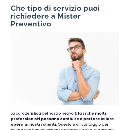
Che tipo di servizio puoi
richiedere a Mister
Preventivo
La caratteristica del nostro network fa sì che
molti
professionisti possano confluire e portare la loro
opera ai nostri clienti
. Questo è un vantaggio per
coloro che hanno esigenze differenti e che, attraverso