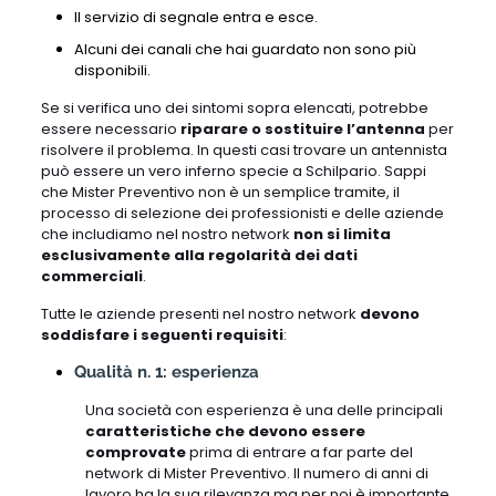
Il servizio di segnale entra e esce.
Alcuni dei canali che hai guardato non sono più
disponibili.
Se si verifica uno dei sintomi sopra elencati, potrebbe
essere necessario
riparare o sostituire l’antenna
per
risolvere il problema. In questi casi trovare un antennista
può essere un vero inferno specie a Schilpario. Sappi
che Mister Preventivo non è un semplice tramite, il
processo di selezione dei professionisti e delle aziende
che includiamo nel nostro network
non si limita
esclusivamente alla regolarità dei dati
commerciali
.
Tutte le aziende presenti nel nostro network
devono
soddisfare i seguenti requisiti
:
Qualità n. 1: esperienza
Una società con esperienza è una delle principali
caratteristiche che devono essere
comprovate
prima di entrare a far parte del
network di Mister Preventivo. Il numero di anni di
lavoro ha la sua rilevanza ma per noi è importante