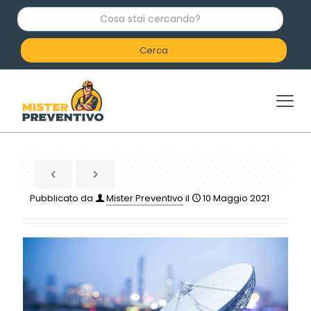
C
o
s
a
s
t
a
i
c
e
r
c
a
n
d
Pubblicato da
Mister Preventivo
il
10 Maggio 2021
o
?