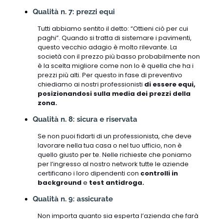
Qualità n. 7: prezzi equi
Tutti abbiamo sentito il detto: “Ottieni ciò per cui
paghi”. Quando si tratta di sistemare i pavimenti,
questo vecchio adagio è molto rilevante. La
società con il prezzo più basso probabilmente non
è la scelta migliore come non lo è quella che ha i
prezzi più alti. Per questo in fase di preventivo
chiediamo ai nostri professionisti
di essere equi,
posizionandosi sulla media dei prezzi della
zona.
Qualità n. 8: sicura e riservata
Se non puoi fidarti di un professionista, che deve
lavorare nella tua casa o nel tuo ufficio, non è
quello giusto per te. Nelle richieste che poniamo
per l’ingresso al nostro network tutte le aziende
certificano i loro dipendenti con
controlli in
background
e
test antidroga.
Qualità n. 9: assicurate
Non importa quanto sia esperta l’azienda che farà