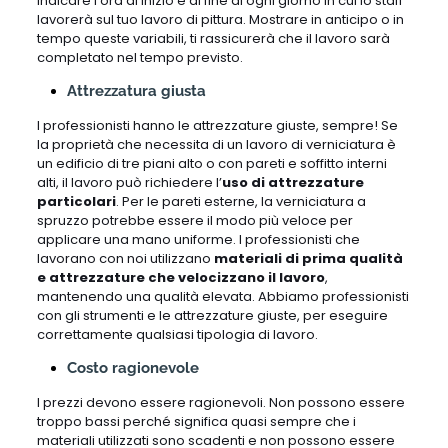
indicare l’ora di inizio e di fine di ogni giorno in cui lo staff
lavorerà sul tuo lavoro di pittura. Mostrare in anticipo o in
tempo queste variabili, ti rassicurerà che il lavoro sarà
completato nel tempo previsto.
Attrezzatura giusta
I professionisti hanno le attrezzature giuste, sempre! Se
la proprietà che necessita di un lavoro di verniciatura è
un edificio di tre piani alto o con pareti e soffitto interni
alti, il lavoro può richiedere l’
uso di attrezzature
particolari
. Per le pareti esterne, la verniciatura a
spruzzo potrebbe essere il modo più veloce per
applicare una mano uniforme. I professionisti che
lavorano con noi utilizzano
materiali di prima qualità
e attrezzature che velocizzano il lavoro
,
mantenendo una qualità elevata. Abbiamo professionisti
con gli strumenti e le attrezzature giuste, per eseguire
correttamente qualsiasi tipologia di lavoro.
Costo ragionevole
I prezzi devono essere ragionevoli. Non possono essere
troppo bassi perché significa quasi sempre che i
materiali utilizzati sono scadenti e non possono essere