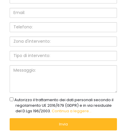
Email:
Telefono:
Zona
d'intervento:
Tipo
di
intervento:
Messaggio:
gdpr
Autorizzo il trattamento dei dati personali secondo il
regolamento UE 2016/679 (GDPR) e in via residuale
del D.Lgs 196/2003.
Continua a leggere...