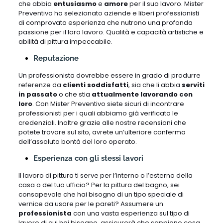
che abbia
entusiasmo
e
amore
per il suo lavoro. Mister
Preventivo ha selezionato aziende e liberi professionisti
di comprovata esperienza che nutrono una profonda
passione per il loro lavoro. Qualità e capacità artistiche e
abilità di pittura impeccabile.
Reputazione
Un professionista dovrebbe essere in grado di produrre
referenze da
clienti soddisfatti
, sia che li abbia
serviti
in passato
o che stia
attualmente lavorando con
loro
. Con Mister Preventivo siete sicuri di incontrare
professionisti per i quali abbiamo già verificato le
credenziali. Inoltre grazie alle nostre recensioni che
potete trovare sul sito, avrete un’ulteriore conferma
dell’assoluta bontà del loro operato.
Esperienza con gli stessi lavori
Il lavoro di pittura ti serve per l’interno o l’esterno della
casa o del tuo ufficio? Per la pittura del bagno, sei
consapevole che hai bisogno di un tipo speciale di
vernice da usare per le pareti? Assumere un
professionista
con una vasta esperienza sul tipo di
lavoro di cui hai bisogno, assicurerà che sappiano cosa