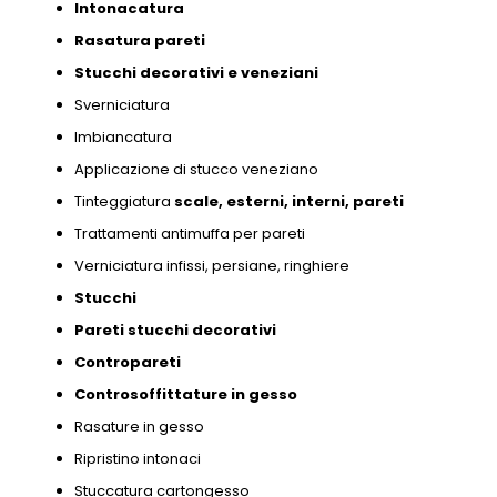
Intonacatura
Rasatura pareti
Stucchi decorativi e
veneziani
Sverniciatura
Imbiancatura
Applicazione di stucco veneziano
Tinteggiatura
scale,
esterni,
interni,
pareti
Trattamenti antimuffa per pareti
Verniciatura infissi,
persiane,
ringhiere
Stucchi
Pareti stucchi decorativi
Contropareti
Controsoffittature in gesso
Rasature in gesso
Ripristino intonaci
Stuccatura cartongesso