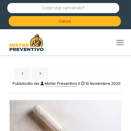
C
o
s
a
s
t
a
i
c
e
r
c
a
n
d
Pubblicato da
Mister Preventivo
il
10 Novembre 2020
o
?