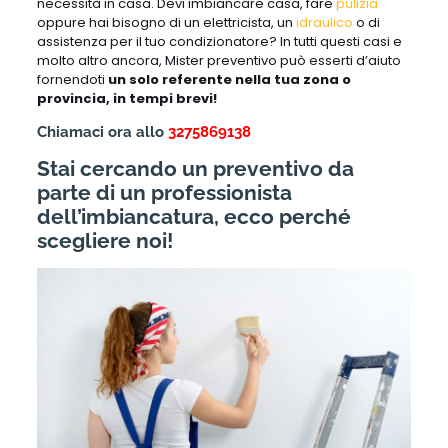
necessità in casa. Devi imbiancare casa, fare
pulizia
oppure hai bisogno di un elettricista, un
idraulico
o di
assistenza per il tuo condizionatore? In tutti questi casi e
molto altro ancora, Mister preventivo può esserti d’aiuto
fornendoti
un solo referente nella tua zona o
provincia, in tempi brevi!
Chiamaci ora allo
3275869138
Stai cercando un preventivo da
parte di un professionista
dell’imbiancatura, ecco perché
scegliere noi!