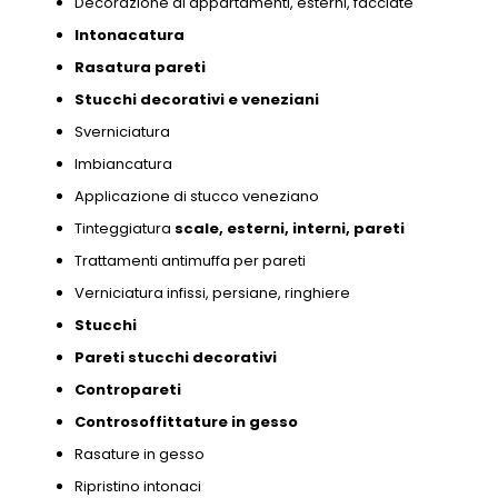
Decorazione di appartamenti,
esterni,
facciate
Intonacatura
Rasatura pareti
Stucchi decorativi e
veneziani
Sverniciatura
Imbiancatura
Applicazione di stucco veneziano
Tinteggiatura
scale,
esterni,
interni,
pareti
Trattamenti antimuffa per pareti
Verniciatura infissi,
persiane,
ringhiere
Stucchi
Pareti stucchi decorativi
Contropareti
Controsoffittature in gesso
Rasature in gesso
Ripristino intonaci