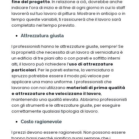
fine del progetto
. In relazione a ciò, dovrebbe anche
indicare l’ora di inizio e di fine di ogni giorno in cui lo staff
lavorerà sul tuo lavoro di pittura. Mostrare in anticipo o in
tempo queste variabili, ti rassicurerà che il lavoro sarà
completato nel tempo previsto.
Attrezzatura giusta
I professionisti hanno le attrezzature giuste, sempre! Se
la proprietà che necessita di un lavoro di verniciatura è
un edificio di tre piani alto o con pareti e soffitto interni
alti, il lavoro può richiedere l’
uso di attrezzature
particolari
. Per le pareti esterne, la verniciatura a
spruzzo potrebbe essere il modo più veloce per
applicare una mano uniforme. I professionisti che
lavorano con noi utilizzano
materiali di prima qualità
e attrezzature che velocizzano il lavoro
,
mantenendo una qualità elevata. Abbiamo professionisti
con gli strumenti e le attrezzature giuste, per eseguire
correttamente qualsiasi tipologia di lavoro.
Costo ragionevole
I prezzi devono essere ragionevoli. Non possono essere
troppo bassi perché significa quasi sempre che i