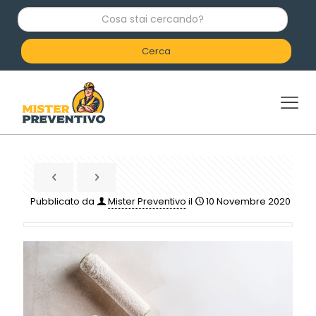
C
o
s
a
s
t
a
i
c
e
r
c
a
n
d
Pubblicato da
Mister Preventivo
il
10 Novembre 2020
o
?