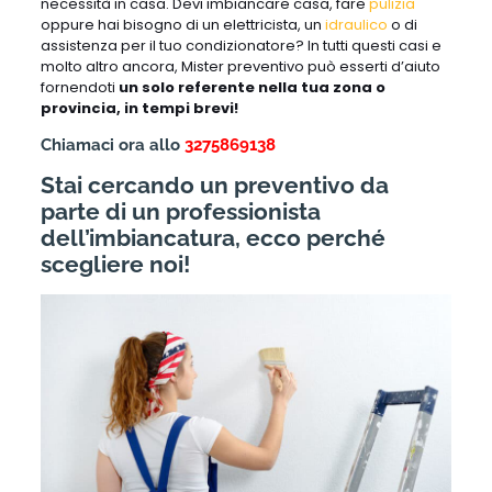
necessità in casa. Devi imbiancare casa, fare
pulizia
oppure hai bisogno di un elettricista, un
idraulico
o di
assistenza per il tuo condizionatore? In tutti questi casi e
molto altro ancora, Mister preventivo può esserti d’aiuto
fornendoti
un solo referente nella tua zona o
provincia, in tempi brevi!
Chiamaci ora allo
3275869138
Stai cercando un preventivo da
parte di un professionista
dell’imbiancatura, ecco perché
scegliere noi!