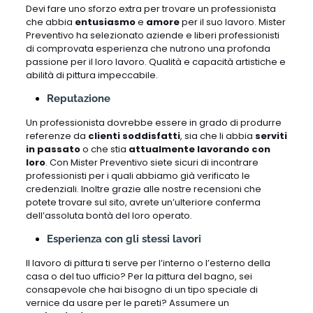
Devi fare uno sforzo extra per trovare un professionista
che abbia
entusiasmo
e
amore
per il suo lavoro. Mister
Preventivo ha selezionato aziende e liberi professionisti
di comprovata esperienza che nutrono una profonda
passione per il loro lavoro. Qualità e capacità artistiche e
abilità di pittura impeccabile.
Reputazione
Un professionista dovrebbe essere in grado di produrre
referenze da
clienti soddisfatti
, sia che li abbia
serviti
in passato
o che stia
attualmente lavorando con
loro
. Con Mister Preventivo siete sicuri di incontrare
professionisti per i quali abbiamo già verificato le
credenziali. Inoltre grazie alle nostre recensioni che
potete trovare sul sito, avrete un’ulteriore conferma
dell’assoluta bontà del loro operato.
Esperienza con gli stessi lavori
Il lavoro di pittura ti serve per l’interno o l’esterno della
casa o del tuo ufficio? Per la pittura del bagno, sei
consapevole che hai bisogno di un tipo speciale di
vernice da usare per le pareti? Assumere un