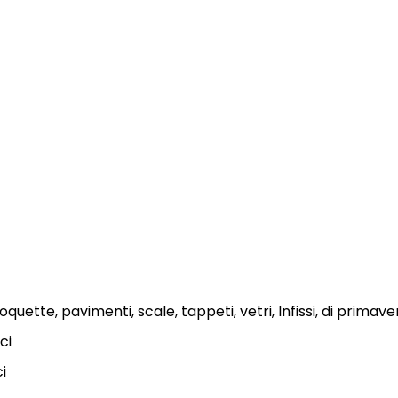
quette, pavimenti, scale, tappeti, vetri, Infissi, di primave
ci
ci