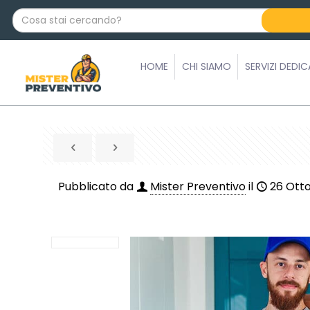
C
o
s
a
HOME
CHI SIAMO
SERVIZI DEDIC
s
t
a
i
c
e
r
Pubblicato da
Mister Preventivo
il
26 Ott
c
a
n
d
o
?