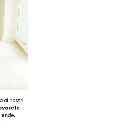
 ai nostri
ovare le
ziende,
r