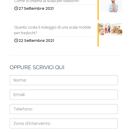
Come si chiama la scala per traslochi?
27 Settembre 2021
Quanto costa il noleggio di una scala mobile
per traslochi?
22 Settembre 2021
OPPURE SCRIVICI QUI
Nome:
Email:
Telefono:
Zona
d'intervento: