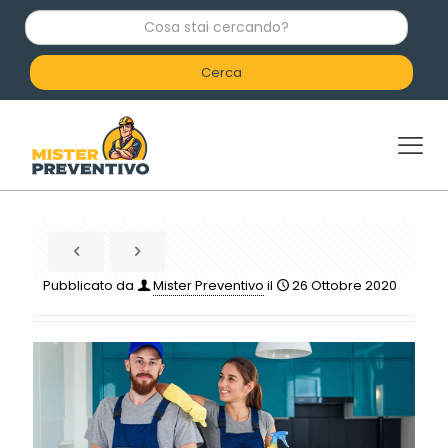
C
o
s
a
s
t
a
i
c
e
r
c
a
n
d
Pubblicato da
Mister Preventivo
il
26 Ottobre 2020
o
?