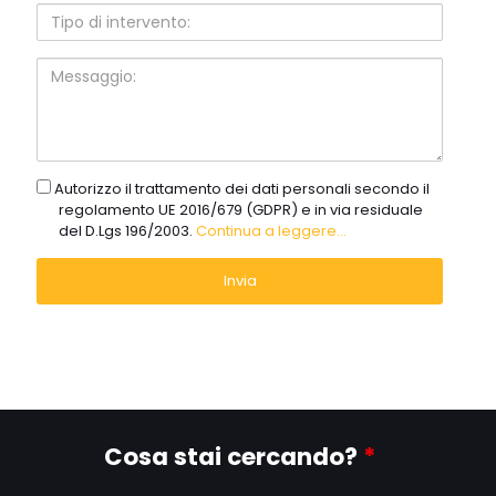
Tipo
di
intervento:
Messaggio:
gdpr
Autorizzo il trattamento dei dati personali secondo il
regolamento UE 2016/679 (GDPR) e in via residuale
del D.Lgs 196/2003.
Continua a leggere...
Cosa stai cercando?
*