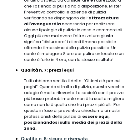
Un altro aspetto da considerare è l’attrezzatura
che l’azienda di pulizia ha a disposizione. Mister
Preventivo controlla le aziende di pulizia
verificando se dispongono dell’
attrezzatura
all’avanguardia
necessaria per realizzare
alcune tipologie di pulizie in casa e commerciali.
Oggi più che mai avere l’attrezzatura giusta
significa “disturbare” i clienti il meno possibile
offrendo il massimo della pulizia possibile. Un
conto è impiegare 8 ore per pulire un locale e un
conto è farlo in 4 ore, con lo stesso risultato!
Qualità n. 7: prezzi equi
Tutti abbiamo sentito il detto: “Ottieni ciò per cui
paghi”. Quando si tratta di pulizia, questo vecchio
adagio è molto rilevante. La società con il prezzo
più basso probabilmente non è la scelta migliore
come non lo è quella che ha i prezzi più alti. Per
questo in fase di preventivo chiediamo ai nostri
professionisti delle pulizie di
essere equi,
posizionandosi sulla media dei prezzi della
zona.
Qualità n. 8: sicura e riservata