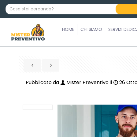
C
o
s
a
HOME
CHI SIAMO
SERVIZI DEDIC
s
t
a
i
c
e
r
Pubblicato da
Mister Preventivo
il
26 Ott
c
a
n
d
o
?