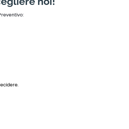
egliere noi!
Preventivo:
decidere.