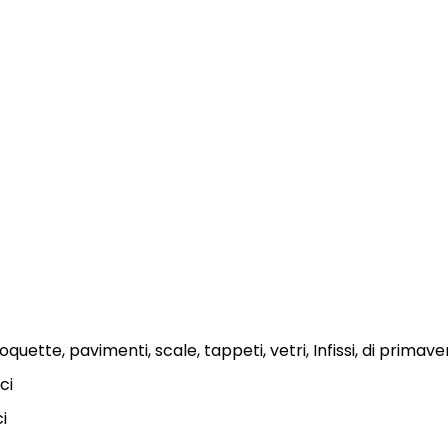
quette, pavimenti, scale, tappeti, vetri, Infissi, di primave
ci
ci