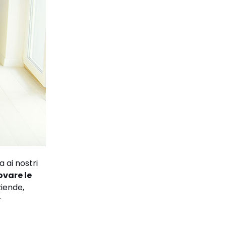
 ai nostri
ovare le
ziende,
r