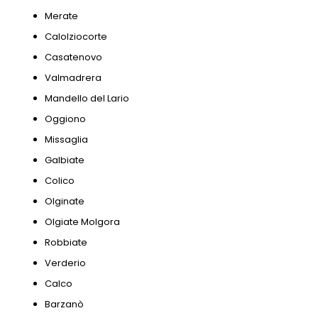
Merate
Calolziocorte
Casatenovo
Valmadrera
Mandello del Lario
Oggiono
Missaglia
Galbiate
Colico
Olginate
Olgiate Molgora
Robbiate
Verderio
Calco
Barzanò