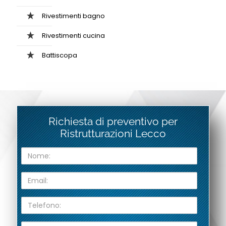
Rivestimenti bagno
Rivestimenti cucina
Battiscopa
Richiesta di preventivo per
Ristrutturazioni Lecco
N
o
m
E
e
m
:
a
T
i
e
l
l
:
Z