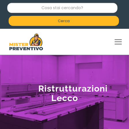
C
o
s
a
s
t
a
i
c
e
r
c
a
n
d
Ristrutturazioni
o
?
Lecco