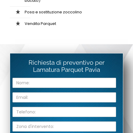
bucato)
Posa e sostituzione zoccolino
Vendita Parquet
Richiesta di preventivo per
Lamatura Parquet Pavia
N
o
m
E
e
m
:
a
T
i
e
l
l
:
Z
e
o
f