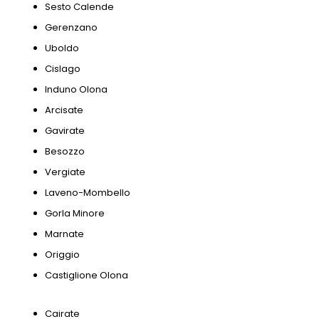
Sesto Calende
Gerenzano
Uboldo
Cislago
Induno Olona
Arcisate
Gavirate
Besozzo
Vergiate
Laveno-Mombello
Gorla Minore
Marnate
Origgio
Castiglione Olona
Cairate