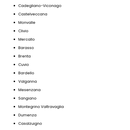
Cadegliano-Viconago
Castelveccana
Monvalle
Clivio
Mercallo
Barasso
Brenta
Cuvio
Bardello
Valganna
Mesenzana
Sangiano
Montegrino Valtravaglia
Dumenza
Casalzuigno