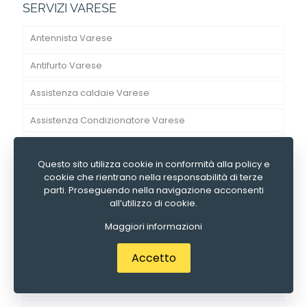
SERVIZI VARESE
Antennista Varese
Antifurto Varese
Assistenza caldaie Varese
Assistenza Condizionatore Varese
Disinfestazione Varese
Questo sito utilizza cookie in conformità alla policy e
Elettricista Varese
cookie che rientrano nella responsabilità di terze
parti. Proseguendo nella navigazione acconsenti
Fabbro Varese
all’utilizzo di cookie.
Maggiori informazioni
Idraulico Varese
Accetto
Imbianchino Varese
Imprese di pulizia Varese