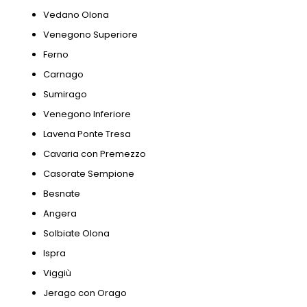
Vedano Olona
Venegono Superiore
Ferno
Carnago
Sumirago
Venegono Inferiore
Lavena Ponte Tresa
Cavaria con Premezzo
Casorate Sempione
Besnate
Angera
Solbiate Olona
Ispra
Viggiù
Jerago con Orago