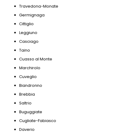
Travedona-Monate
Germignaga
Cittiglio
Leggiuno
Casciago
Taino
Cuasso al Monte
Marchirolo
Cuveglio
Biandronno
Brebbia
Saltrio
Buguggiate
Cugliate-Fabiasco
Daverio