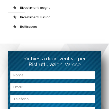
Rivestimenti bagno
Rivestimenti cucina
Battiscopa
Richiesta di preventivo per
Ristrutturazioni Varese
N
o
m
E
e
m
:
a
T
i
e
l
l
:
Z